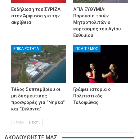
Εκδήλωση του ΣΥΡΙΖΑ
ΑΓΙΑ ΕΥΘΥΜΙΑ:
στην Άμφισσα για την
Παρουσία τριών
ακρίβεια
Μητροπολιτών ο
εορτασμός του Αγίου
Ευθυμίου
ΕΠΙΚΑΙΡΟΤΗΤΑ
ΠΟΛΙΤΙΣΜΟΣ
Τέλος Σεπτεμβρίου οι
Γράφει ιστορία ο
μη δεσμευτικές
Πολιτιστικός
προσφορές για “Νηρέα”
Τολοφώνας
και “Σελόντα”
PREV
NEXT
ΑΚΟΛΟΥΘΗΣΤΕ ΜΑΣ