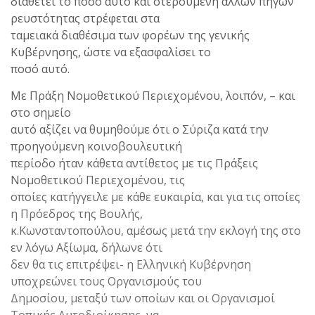
διαθέτει το ποσό αυτό και στερούμενη άλλων πηγών
ρευστότητας στρέφεται στα
ταμειακά διαθέσιμα των φορέων της γενικής
Κυβέρνησης, ώστε να εξασφαλίσει το
ποσό αυτό.
Με Πράξη Νομοθετικού Περιεχομένου, λοιπόν, – και
στο σημείο
αυτό αξίζει να θυμηθούμε ότι ο Σύριζα κατά την
προηγούμενη κοινοβουλευτική
περίοδο ήταν κάθετα αντίθετος με τις Πράξεις
Νομοθετικού Περιεχομένου, τις
οποίες κατήγγειλε με κάθε ευκαιρία, και για τις οποίες
η Πρόεδρος της Βουλής,
κ.Κωνσταντοπούλου, αμέσως μετά την εκλογή της στο
εν λόγω Αξίωμα, δήλωνε ότι
δεν θα τις επιτρέψει- η Ελληνική Κυβέρνηση
υποχρεώνει τους Οργανισμούς του
Δημοσίου, μεταξύ των οποίων και οι Οργανισμοί
Τοπικής Αυτοδιοίκησης, να