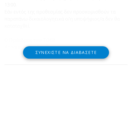
13:00.
Εάν εντός της προθεσμίας δεν προσκομισθούν τα
παραπάνω δικαιολογητικά ο/η υποψήφιος/α δεν θα
καταταχθεί.
Ο Πρόεδρος του ΤΟΕΒ
Καραμπάρπας Βασίλειος
ΣΥΝΕΧΊΣΤΕ ΝΑ ΔΙΑΒΆΣΕΤΕ