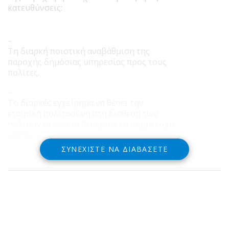
κατευθύνσεις:
–
Τη διαρκή ποιοτική αναβάθμιση της
παροχής δημόσιας υπηρεσίας προς τους
πολίτες.
–
Το διαρκές εγχείρημα να θέσει την
εταιρική πολιτοσύνη στη διάθεση των
πολιτών οι οποίοι θεωρούν τη συμμετοχή
καθήκον
ΣΥΝΕΧΊΣΤΕ ΝΑ ΔΙΑΒΆΣΕΤΕ