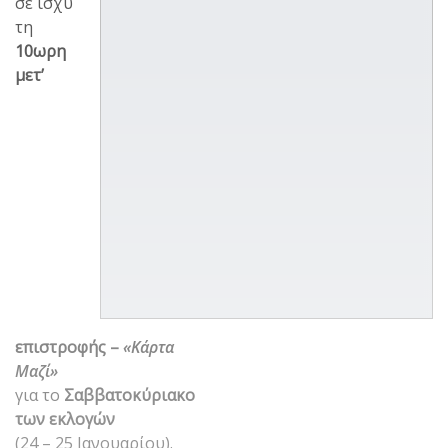
σε ισχύ
τη
10ωρη
μετ’
επιστροφής –
«Κάρτα
Μαζί»
για το
Σαββατοκύριακο
των εκλογών
(24 – 25 Ιανουαρίου).