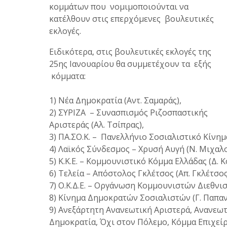
κομμάτων που νομιμοποιούνται να
κατέλθουν στις επερχόμενες βουλευτικές
εκλογές.
Ειδικότερα, στις βουλευτικές εκλογές της
25ης Ιανουαρίου θα συμμετέχουν τα εξής
κόμματα:
1) Νέα Δημοκρατία (Αντ. Σαμαράς),
2) ΣΥΡΙΖΑ – Συνασπισμός Ριζοσπαστικής
Αριστεράς (Αλ. Τσίπρας),
3) ΠΑ.ΣΟ.Κ. – Πανελλήνιο Σοσιαλιστικό Κίνημα
4) Λαϊκός Σύνδεσμος – Χρυσή Αυγή (Ν. Μιχαλο
5) Κ.Κ.Ε. – Κομμουνιστικό Κόμμα Ελλάδας (Δ. 
6) Τελεία – Απόστολος Γκλέτσος (Απ. Γκλέτσος
7) Ο.Κ.Δ.Ε. – Οργάνωση Κομμουνιστών Διεθνι
8) Κίνημα Δημοκρατών Σοσιαλιστών (Γ. Παπα
9) Ανεξάρτητη Ανανεωτική Αριστερά, Ανανεω
Δημοκρατία, Όχι στον Πόλεμο, Κόμμα Επιχεί