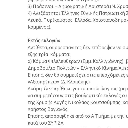
3) Πράσινοι – Δημοκρατική Αριστερά (Ν. Χρυσ
4) Ανεξάρτητοι Έλληνες Εθνικής Πατριωτική
Λευκό, Πυρίκαυστος Ελλάδα, Χριστιανοδημοκ
Καμμένος).
Εκτός εκλογών
Αντίθετα, οι αρεοπαγίτες δεν επέτρεψαν να σ
εξής τρία κόμματα:
α) Κόμμα Φιλελευθέρων (Εμμ. Καλλιγιάννης), 
Δημοβούλιο Πολιτών – Ελληνικό Κίνημα Άμεση
Επίσης, δεν θα συμμετέχει στις επερχόμενε
«Αξιοπρέπεια» (Δ. Κλαπάκης).
Ακόμη, δεν κρίθηκε για τυπικούς λόγους (μη
να συμμετέχουν στις βουλευτικές εκλογές ο
της Χρυσής Αυγής Νικολάος Κουτσούμπας κα
Χρήστος Βαγιανός.
Επίσης, απορρίφθηκε από το Α΄ Τμήμα με την 
κατά του ΣΥΡΙΖΑ.