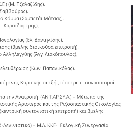
Ε.) (Μ. Τζαλαζίδης).
. Σαββούρας).
κό Κόμμα (Σαμπετάι Μάτσας),
Γ. Καρατζαφέρης),
δεολογίας (Ελ. Δανιηλίδης),
σης (3μελής διοικούσα επιτροπή),
Αλληλεγγύης (Άγγ. Λιακόπουλος),
πελευθέρωση (Κων. Παπανικόλας).
επόμενης Κυριακής οι εξής τέσσερεις συνασπισμοί
ια την Ανατροπή (ΑΝΤ.ΑΡ.ΣΥ.Α.) – Μέτωπο της
στικής Αριστεράς και της Ριζοσπαστικής Οικολογίας
εντρική συντονιστική επιτροπή) και 3μελής
-Λενινιστικό) – Μ.Λ. ΚΚΕ- Εκλογική Συνεργασία