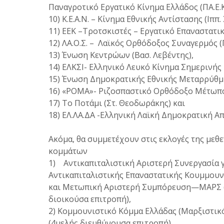
Παναγροτικό Εργατικό Κίνημα Ελλάδος (ΠΑ.Ε.Κ.
10) Κ.Ε.Α.Ν. – Κίνημα Εθνικής Αντίστασης (Ιππ
11) ΕΕΚ –Τροτσκιστές – Εργατικό Επαναστατι
12) ΛΑ.Ο.Σ. – Λαϊκός Ορθόδοξος Συναγερμός (
13) Ένωση Κεντρώων (Βασ. Λεβέντης),
14) ΕΛΚΣΙ- Ελληνικό Λευκό Κίνημα Σημερινής Ι
15) Ένωση Δημοκρατικής Εθνικής Μεταρρύθμι
16) «ΡΟΜΑ»- Ριζοσπαστικό Ορθόδοξο Μέτωπο 
17) Το Ποτάμι (Στ. Θεοδωράκης) και
18) ΕΛ.ΛΑ.ΔΑ -Ελληνική Λαϊκή Δημοκρατική Α
Ακόμα, θα συμμετέχουν στις εκλογές της μεθ
κομμάτων
1) Αντικαπιταλιστική Αριστερή Συνεργασία γ
Αντικαπιταλιστικής Επαναστατικής Κουμμουνι
και Μετωπική Αριστερή Συμπόρευση—ΜΑΡΣ (κ
διοικούσα επιτροπή),
2) Κομμουνιστικό Κόμμα Ελλάδας (Μαρξιστικό
(4μελής διευθύνουσα επιτροπή),