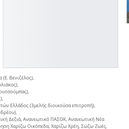
 (Ε. Βενιζέλος),
λιάκος),
Κουτσούμπας),
),
στών Ελλάδος (3μελής διοικούσα επιτροπή),
νδρέου),
τική Δεξιά, Ανανεωτικό ΠΑΣΟΚ, Ανανεωτική Νέα
ρηση Χαρίζω Οικόπεδα, Χαρίζω Χρέη, Σώζω Ζωές,