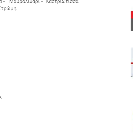
ρά – Μαυρολιθάρι – Καστριώτισσα.
Στρώμη.
.