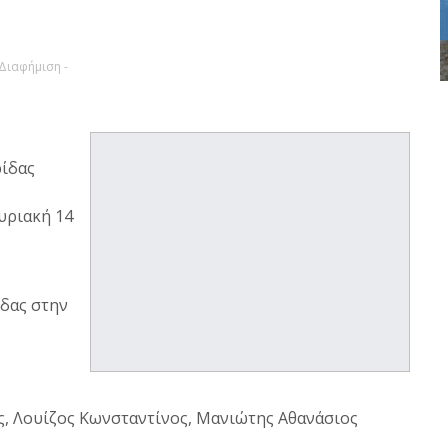
 Διαφήμιση -
ρίδας
υριακή 14
δας στην
 Λουίζος Κωνσταντίνος, Μανιώτης Αθανάσιος