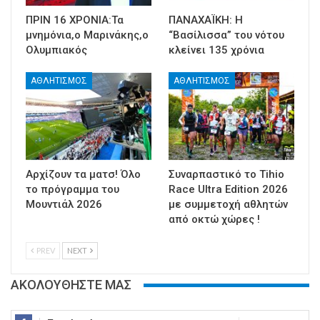
ΠΡΙΝ 16 ΧΡΟΝΙΑ:Τα
ΠΑΝΑΧΑΪΚΗ: Η
μνημόνια,ο Μαρινάκης,ο
“Βασίλισσα” του νότου
Ολυμπιακός
κλείνει 135 χρόνια
ΑΘΛΗΤΙΣΜΟΣ
ΑΘΛΗΤΙΣΜΟΣ
Αρχίζουν τα ματσ! Όλο
Συναρπαστικό το Tihio
το πρόγραμμα του
Race Ultra Edition 2026
Μουντιάλ 2026
με συμμετοχή αθλητών
από οκτώ χώρες !
PREV
NEXT
ΑΚΟΛΟΥΘΗΣΤΕ ΜΑΣ