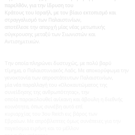
παρελθόν, για την ίδρυση του
Κράτους του Ισραήλ, με τον βίαιο εκτοπισμό και
στραγγαλισμό των Παλαιστινίων,
αποτέλεσε την απαρχή μίας νέας μετωπικής
σύγκρουσης μεταξύ των Σιωνιστών και
Αντισημιτικών.
Την οποία πληρώνει δυστυχώς, με πολύ βαρύ
τίμημα, ο Παλαιστινιακός Λαός. Με αποκορύφωμα την
γενοκτονία των απροστάτευτων Παλαιστινίων,
μία νέα παραλλαγή του «Ολοκαυτώματος της
συνείδησης της ανθρωπότητας», την
οποία παρακολουθεί ανίκανη και άβουλη η διεθνής
κοινότητα, όπως συνέβη αυτό επί
κυριαρχίας του 3ου
Reich
εις βάρος των
Εβραίων. Με απρόβλεπτες όμως συνέπειες για την
παγκόσμια ειρήνη και το μέλλον