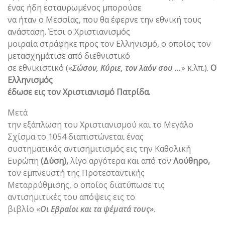
ένας ήδη εσταυρωμένος μπορούσε
να ήταν ο Μεσσίας, που θα έφερνε την εθνική τους
ανάσταση. Έτσι ο Χριστιανισμός
μοιραία στράφηκε προς τον Ελληνισμό, ο οποίος τον
μετασχημάτισε από διεθνιστικό
σε εθνικιστικό («
Σώσον, Κύριε, τον λαόν σου …
» κ.λπ.).
Ο
Ελληνισμός
έδωσε εις τον Χριστιανισμό Πατρίδα.
Μετά
την εξάπλωση του Χριστιανισμού και το Μεγάλο
Σχίσμα το 1054 διαπιστώνεται ένας
συστηματικός αντισημιτισμός εις την Καθολική
Ευρώπη
(Δύση),
λίγο αργότερα και από τον
Λούθηρο,
τον εμπνευστή της Προτεσταντικής
Μεταρρύθμισης, ο οποίος διατύπωσε τις
αντισημιτικές του απόψεις εις το
βιβλίο «
Οι Εβραίοι και τα ψέματά τους»
.