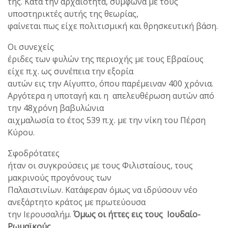
της. Κατά την αρχαιότητα, σύμφωνα με τους
υποστηρικτές αυτής της θεωρίας,
φαίνεται πως είχε πολιτισμική και θρησκευτική βάση.
Οι συνεχείς
έριδες των φυλών της περιοχής με τους Εβραίους
είχε π.χ. ως συνέπεια την εξορία
αυτών εις την Αίγυπτο, όπου παρέμειναν 400 χρόνια.
Αργότερα η υποταγή και η απελευθέρωση αυτών από
την 48χρόνη βαβυλώνια
αιχμαλωσία το έτος 539 π.χ. με την νίκη του Πέρση
Κύρου.
Σφοδρότατες
ήταν οι συγκρούσεις με τους Φιλισταίους, τους
μακρινούς προγόνους των
Παλαιστινίων. Κατάφεραν όμως να ιδρύσουν νέο
ανεξάρτητο κράτος με πρωτεύουσα
την Ιερουσαλήμ.
Όμως οι ήττες εις τους Ιουδαίο-
Ρωμαϊκούς