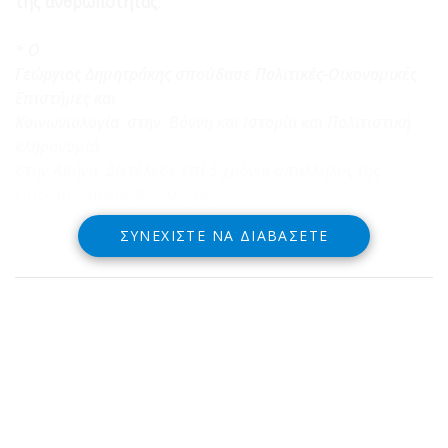
της ανθρωπότητας
.
* Ο
Γεώργιος Δημητράκης σπούδασε Πολιτικές-Οικονομικές
Επιστήμες και
Κοινωνιολογία στην Βόννη και Ιστορία και Πολιτιστική
κληρονομιά
στην Αθήνα. Διετέλεσε επί 5 χρόνια υπάλληλος της
Ομοσπονδιακής Βουλής της
Γερμανίας.
ΣΥΝΕΧΊΣΤΕ ΝΑ ΔΙΑΒΆΣΕΤΕ