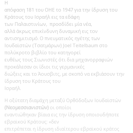
Η
απόφαση 181 του ΟΗΕ το 1947 για την ίδρυση του
Κράτους του Ισραήλ εις τα εδάφη
των Παλαιστινίων, προσδίδει μία νέα,
αλλά άκρως επικίνδυνη δυναμική εις τον
αντισημιτισμό. Ο πνευματικός ηγέτης των
Ιουδαϊστών (Τσατμάρων) Joel Teitelbaum στο
πολύκροτο βιβλίο του κατηγορεί
ευθέως τους Σιωνιστές ότι δια μηχανορραφιών
προκάλεσαν οι ίδιοι τις γερμανικές
διώξεις και το Άουσβιτς, με σκοπό να εκβιάσουν την
ίδρυση του Κράτους του
Ισραήλ.
H οξύτατη διαμάχη μεταξύ Ορθόδοξων Ιουδαϊστών
(Νεομεσσιανιστών)
οι οποίοι
εναντιώθηκαν βίαια εις την ίδρυση οποιουδήποτε
εβραϊκού Κράτους: «δεν
επιτρέπεται η ίδρυση ιδιαίτερου εβραϊκού κράτος