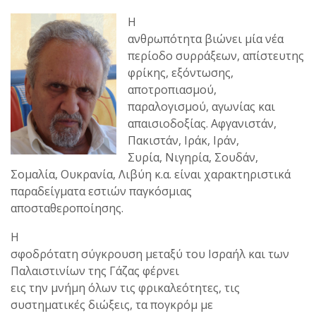
Η
ανθρωπότητα βιώνει μία νέα
περίοδο συρράξεων, απίστευτης
φρίκης, εξόντωσης,
αποτροπιασμού,
παραλογισμού, αγωνίας και
απαισιοδοξίας. Αφγανιστάν,
Πακιστάν, Ιράκ, Ιράν,
Συρία, Νιγηρία, Σουδάν,
Σομαλία, Ουκρανία, Λιβύη κ.α. είναι χαρακτηριστικά
παραδείγματα εστιών παγκόσμιας
αποσταθεροποίησης.
Η
σφοδρότατη σύγκρουση μεταξύ του Ισραήλ και των
Παλαιστινίων της Γάζας φέρνει
εις την μνήμη όλων τις φρικαλεότητες, τις
συστηματικές διώξεις, τα πογκρόμ με