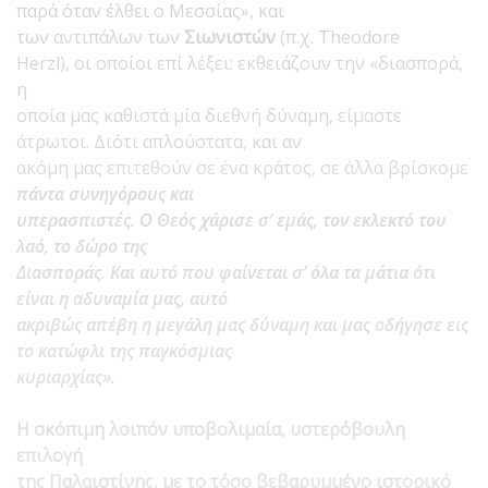
παρά όταν έλθει ο Μεσσίας», και
των αντιπάλων των
Σιωνιστών
(π.χ. Theodore
Herzl), οι οποίοι επί λέξει: εκθειάζουν την «διασπορά,
η
οποία μας καθιστά μία διεθνή δύναμη, είμαστε
άτρωτοι. Διότι απλούστατα, και αν
ακόμη μας επιτεθούν σε ένα κράτος, σε άλλα βρίσκομε
πάντα συνηγόρους και
υπερασπιστές. Ο Θεός χάρισε σ’ εμάς, τον εκλεκτό του
λαό, το δώρο της
Διασποράς. Και αυτό που φαίνεται σ’ όλα τα μάτια ότι
είναι η αδυναμία μας, αυτό
ακριβώς απέβη η μεγάλη μας δύναμη και μας οδήγησε εις
το κατώφλι της παγκόσμιας
κυριαρχίας».
Η σκόπιμη λοιπόν υποβολιμαία, υστερόβουλη
επιλογή
της Παλαιστίνης, με το τόσο βεβαρυμμένο ιστορικό