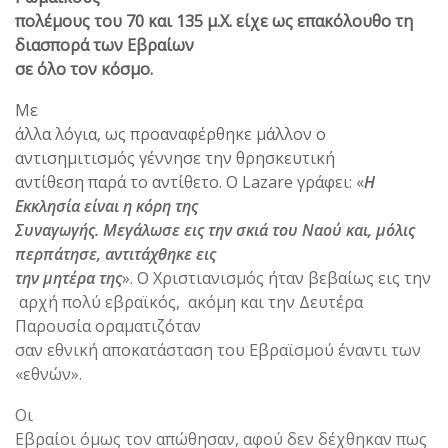
πολέμους του 70 και 135 μ.Χ. είχε ως επακόλουθο τη
διασπορά των Εβραίων
σε όλο τον κόσμο.
Με
άλλα λόγια, ως προαναφέρθηκε μάλλον ο
αντισημιτισμός γέννησε την θρησκευτική
αντίθεση παρά το αντίθετο. Ο Lazare γράφει: «
Η
Εκκλησία είναι η κόρη της
Συναγωγής. Μεγάλωσε εις την σκιά του Ναού και, μόλις
περπάτησε, αντιτάχθηκε εις
την μητέρα της
». Ο Χριστιανισμός ήταν βεβαίως εις την
αρχή πολύ εβραϊκός, ακόμη και την Δευτέρα
Παρουσία οραματιζόταν
σαν εθνική αποκατάσταση του Εβραϊσμού έναντι των
«εθνών».
Οι
Εβραίοι όμως τον απώθησαν, αφού δεν δέχθηκαν πως