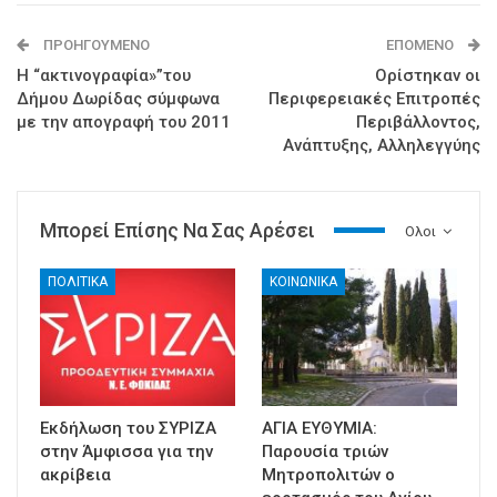
ΠΡΟΗΓΟΎΜΕΝΟ
ΕΠΌΜΕΝΟ
Η “ακτινογραφία»”του
Ορίστηκαν οι
Δήμου Δωρίδας σύμφωνα
Περιφερειακές Επιτροπές
με την απογραφή του 2011
Περιβάλλοντος,
Ανάπτυξης, Αλληλεγγύης
Μπορεί Επίσης Να Σας Αρέσει
Ολοι
ΠΟΛΙΤΙΚΑ
ΚΟΙΝΩΝΙΚΑ
Εκδήλωση του ΣΥΡΙΖΑ
ΑΓΙΑ ΕΥΘΥΜΙΑ:
στην Άμφισσα για την
Παρουσία τριών
ακρίβεια
Μητροπολιτών ο