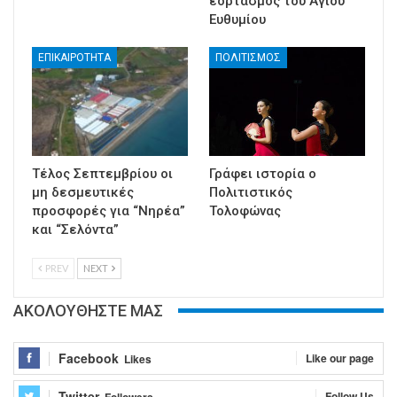
εορτασμός του Αγίου
Ευθυμίου
ΕΠΙΚΑΙΡΟΤΗΤΑ
ΠΟΛΙΤΙΣΜΟΣ
Τέλος Σεπτεμβρίου οι
Γράφει ιστορία ο
μη δεσμευτικές
Πολιτιστικός
προσφορές για “Νηρέα”
Τολοφώνας
και “Σελόντα”
PREV
NEXT
ΑΚΟΛΟΥΘΗΣΤΕ ΜΑΣ
Facebook
Like our page
Likes
Twitter
Follow Us