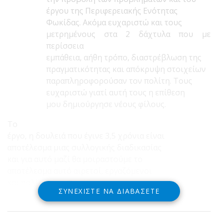
έργου της Περιφερειακής Ενότητας
Φωκίδας. Ακόμα ευχαριστώ και τους
μετρημένους στα 2 δάχτυλα που με
περίσσεια
εμπάθεια, αήθη τρόπο, διαστρέβλωση της
πραγματικότητας και απόκρυψη στοιχείων
παραπληροφορούσαν τον πολίτη. Τους
ευχαριστώ γιατί αυτή τους η επίθεση
μου δημιούργησε νέους φίλους.
Το
έργο, η δουλειά που έγινε 3,5 χρόνια είναι
αποτέλεσμα μιας συλλογικής διαδικασίας
και για αυτό μαζί θα μοιραστούμε το
αποτέλεσμα αυτό αιρετοί, εργαζόμενοι
και πολίτες της Φωκίδας.
ΣΥΝΕΧΊΣΤΕ ΝΑ ΔΙΑΒΆΣΕΤΕ