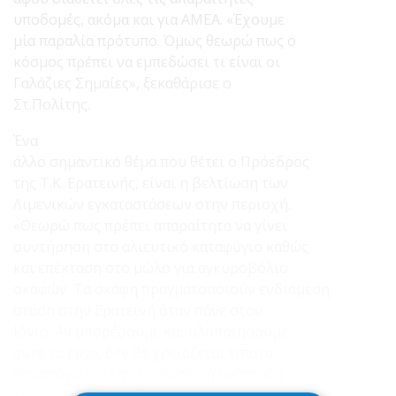
υποδομές, ακόμα και για ΑΜΕΑ. «Έχουμε
μία παραλία πρότυπο. Όμως θεωρώ πως ο
κόσμος πρέπει να εμπεδώσει τι είναι οι
Γαλάζιες Σημαίες», ξεκαθάρισε ο
Στ.Πολίτης.
Ένα
άλλο σημαντικό θέμα που θέτει ο Πρόεδρος
της Τ.Κ. Ερατεινής, είναι η βελτίωση των
Λιμενικών εγκαταστάσεων στην περιοχή.
«Θεωρώ πως πρέπει απαραίτητα να γίνει
συντήρηση στο αλιευτικό καταφύγιο καθώς
και επέκταση στο μώλο για αγκυροβόλιο
σκαφών. Τα σκάφη πραγματοποιούν ενδιάμεση
στάση στην Ερατεινή όταν πάνε στον
Ιόνιο. Αν μπορέσουμε και υλοποιήσουμε
αυτά τα έργα, δεν θα χρειάζεται τίποτα
παραπάνω για την τουριστική ανάπτυξη
της Ερατεινής», ανέφερε.