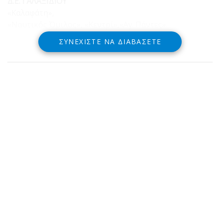
Δ.Ε. ΓΑΛΑΞΙΔΙΟΥ
«Καλαφάτη»,
«Ναυτικός Όμιλος», «Κεντρί»,«Αγ. Πάντες».
ΣΥΝΕΧΊΣΤΕ ΝΑ ΔΙΑΒΆΣΕΤΕ