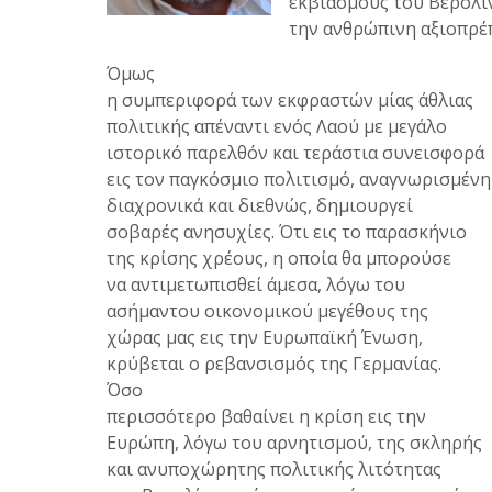
εκβιασμούς του Βερολ
την ανθρώπινη αξιοπρέπ
Όμως
η συμπεριφορά των εκφραστών μίας άθλιας
πολιτικής απέναντι ενός Λαού με μεγάλο
ιστορικό παρελθόν και τεράστια συνεισφορά
εις τον παγκόσμιο πολιτισμό, αναγνωρισμένη
διαχρονικά και διεθνώς, δημιουργεί
σοβαρές ανησυχίες. Ότι εις το παρασκήνιο
της κρίσης χρέους, η οποία θα μπορούσε
να αντιμετωπισθεί άμεσα, λόγω του
ασήμαντου οικονομικού μεγέθους της
χώρας μας εις την Ευρωπαϊκή Ένωση,
κρύβεται ο ρεβανσισμός της Γερμανίας.
Όσο
περισσότερο βαθαίνει η κρίση εις την
Ευρώπη, λόγω του αρνητισμού, της σκληρής
και ανυποχώρητης πολιτικής λιτότητας