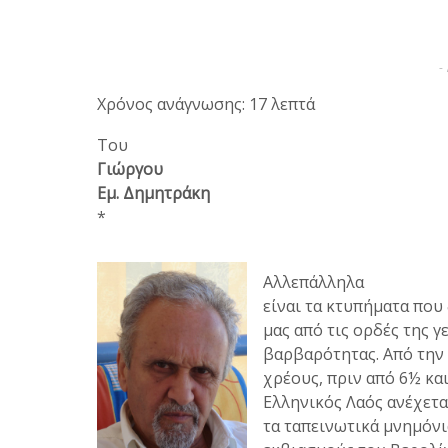
-
Χρόνος ανάγνωσης: 17 λεπτά
Του
Γιώργου
Εμ. Δημητράκη
*
Αλλεπάλληλα
είναι τα κτυπήματα που
μας από τις ορδές της γ
βαρβαρότητας. Από την 
χρέους, πριν από 6½ και
Ελληνικός Λαός ανέχετ
τα ταπεινωτικά μνημόνι