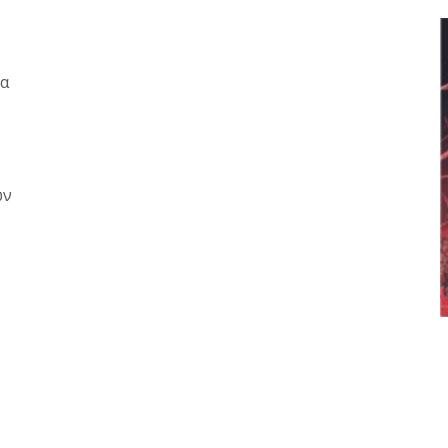
τα
ών