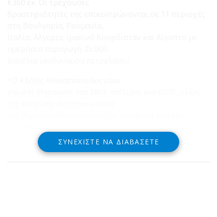
€360 εκ. Οι τρέχουσες
δραστηριότητές της επικεντρώνονται σε 11 περιοχές
στη Βουλγαρία, Ρουμανία,
Ιταλία, Αλγερία, Ιρακινό Κουρδιστάν και Αίγυπτο με
ημερήσια παραγωγή 25.000
βαρέλια ισοδύναμου πετρελαίου
*
Ο Αλέξης Αθανασόπουλος είναι
χημικός Μηχανικός του ΕΜΠ, στέλεχος των ΕΛΠΕ, μέλος
της Κεντρικής Αντιπροσωπείας
του Τεχνικού Επιμελητηρίου,με καταγωγή από την
Δωρίδα
ΣΥΝΕΧΊΣΤΕ ΝΑ ΔΙΑΒΆΣΕΤΕ