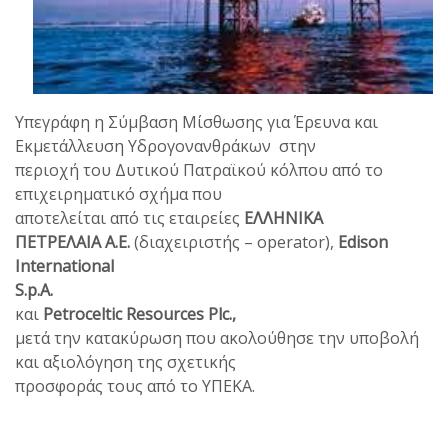
Υπεγράφη η Σύμβαση Μίσθωσης για Έρευνα και
Εκμετάλλευση Υδρογονανθράκων στην
περιοχή του Δυτικού Πατραϊκού κόλπου από το
επιχειρηματικό σχήμα που
αποτελείται από τις εταιρείες
ΕΛΛΗΝΙΚΑ
ΠΕΤΡΕΛΑΙΑ Α.Ε.
(διαχειριστής – operator),
Edison
International
S
.
p
.
A
.
και
Petroceltic
Resources
Plc
.,
μετά την κατακύρωση που ακολούθησε την υποβολή
και αξιολόγηση της σχετικής
προσφοράς τους από το ΥΠΕΚΑ.