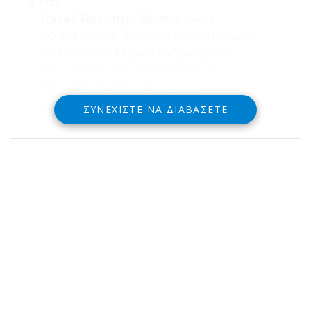
Στην
Τοπική Κοινότητα Κάμπου,
όπου
ισοψήφησαν οι συνδυασμοί Καπεντζώνη
και Κουλούλα
θα γίνει κλήρωση
στο
Πρωτοδικείο για την ανάδειξη του
πλειοψηφούντος συνδυασμού
ΣΥΝΕΧΊΣΤΕ ΝΑ ΔΙΑΒΆΣΕΤΕ