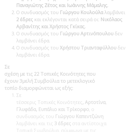
Παναγιώτης Ζέτος και Ιωάννης Μάμαλης.
Ο συνδυασμός του
Γιώργου Κουλούλα
λαμβάνει
2 έδρες
και εκλέγονται κατά σειρά οι:
Νικόλαος
Αρβανίτης
και Χρήστος Γκίκας.
Ο συνδυασμός του
Γιώργου Αρτινόπουλου
δεν
λαμβάνει έδρα.
Ο συνδυασμός του
Χρήστου Τριανταφύλλου
δεν
λαμβάνει έδρα.
Σε
σχέση με τις 22 Τοπικές Κοινότητες που
έχουν 3μελή Συμβούλια το μετεκλογικό
τοπίο διαμορφώνεται ως εξής:
Σε
τέσσερις Τοπικές Κοινότητες
, Αρτοτίνα
,
Γλυφάδα, Ευπάλιο και Τρίκορφο
, ο
συνδυασμός του
Γιώργου Καπεντζώνη
λαμβάνει και τις
3 έδρες
στα αντίστοιχα
Τοπικά Συμβούλια, σύμφωνα με τις