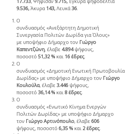
17.733
, Ψήφισαν
9.715,
Έγκυρα ψηφοδέλτια
9.536,
Άκυρα
143,
Λευκά
36
.
Ο
συνδυασμός «Ανεξάρτητη Δημοτική
Συνεργασία Πολιτών Δωρίδα για Όλους»
με υποψήφιο Δήμαρχο τον
Γιώργο
Καπεντζώνη
, έλαβε
4.894
ψήφους,
ποσοστό
51,32 %
και
16 έδρες
.
Ο
συνδυασμός «Δημοτική Ενωτική Πρωτοβουλία
Δωρίδας» με υποψήφιο Δήμαρχο τον
Γιώργο
Κουλούλα
,
έλαβε
3.446
ψήφους,
ποσοστό
36,14 %
και
8 έδρες
.
Ο
συνδυασμός «Ενωτικό Κίνημα Ενεργών
Πολιτών Δωρίδας» με υποψήφιο Δήμαρχο
τον
Γιώργο Αρτινόπουλο
, έλαβε
606
ψήφους, ποσοστό
6,35 %
και
2 έδρες
.