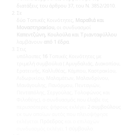
διατάξεις του άρθρου 37, του Ν. 3852/2010.
Σε
δύο Τοπικές Κοινότητες,
Μαραθιά και
Μοναστηρακίου,
οι συνδυασμοί
Καπεντζώνη, Κουλούλα και Τριανταφύλλου
λαμβάνουν
από 1 έδρα
.
Στις
υπόλοιπες
16
Τοπικές Κοινότητες με
τριμελή συμβούλια ( Αμυγδαλιάς, Διακοπίου,
Ερατεινής, Καλλιθέας, Κάμπου, Καστρακίου,
Λιδωρικίου, Μαλαμάτων, Μαλανδρίνου,
Μανάγουλης, Πανόρμου, Πενταγιών,
Πενταπόλης, Σεργούλας, Τολοφώνος και
Φιλοθέης), ο συνδυασμός που έλαβε τις
περισσότερες ψήφους εκλέγει
2 συμβούλους
εκ των οποίων αυτός που πλειοψήφησε
εκλέγεται
Πρόεδρος
και ο επιλαχών
συνδυασμός εκλέγει
1 σύμβουλο
.