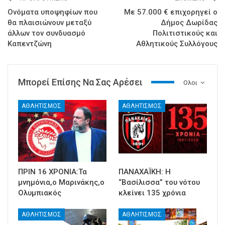
Ονόματα υποψηφίων που
Με 57.000 € επιχορηγεί ο
θα πλαισιώνουν μεταξύ
Δήμος Δωρίδας
άλλων τον συνδυασμό
Πολιτιστικούς και
Καπεντζώνη
Αθλητικούς Συλλόγους
Μπορεί Επίσης Να Σας Αρέσει
Ολοι
ΑΘΛΗΤΙΣΜΟΣ
ΑΘΛΗΤΙΣΜΟΣ
ΠΡΙΝ 16 ΧΡΟΝΙΑ:Τα
ΠΑΝΑΧΑΪΚΗ: Η
μνημόνια,ο Μαρινάκης,ο
“Βασίλισσα” του νότου
Ολυμπιακός
κλείνει 135 χρόνια
ΑΘΛΗΤΙΣΜΟΣ
ΑΘΛΗΤΙΣΜΟΣ