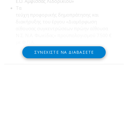
Ε.Ο. Άμφισσας Λιδορικίου»
Τα
τεύχη προφορικής δημοπράτησης και
διακήρυξης του έργου «Διαμόρφωση
αίθουσας συγκεντρώσεων πρώην αίθουσα
Ν.Σ. Ν.Α. Φωκίδας» προϋπολογισμού 7.500 €
με Φ.Π.Α.
ΣΥΝΕΧΊΣΤΕ ΝΑ ΔΙΑΒΆΣΕΤΕ