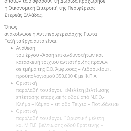
οποίων τα 3 αφορούν τη Δωρίδα προχώρησε
η Οικονομική Επιτροπή της Περιφέρειας
Στερεάς Ελλάδας.
Όπως
ανακοίνωσε η Αντιπεριφερειάρχης Γιώτα
Γαζή τα έργα αυτά είναι :
Ανάθεση
του έργου «Άρση επικινδυνοτήτων και
κατασκευή τοιχίου αντιστήριξης πρανών
σε τμήμα της Ε.Ο. Άμφισσας – Λιδορικίου»,
προϋπολογισμού 350.000 € με Φ.Π.Α.
Οριστική
παραλαβή του έργου: «Μελέτη βελτίωσης
επέκτασης επαρχιακής οδού από Ν.Ε.Ο.-
Κλήμα – Κάμπο – επ. οδό Τείχιο – Ποτιδάνεια»
Οριστική
παραλαβή του έργου ¨Οριστική μελέτη
και Μ.Π.Ε. βελτίωσης οδού Ερατεινής –