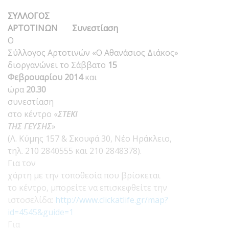
ΣΥΛΛΟΓΟΣ
ΑΡΤΟΤΙΝΩΝ
Συνεστίαση
Ο
Σύλλογος Αρτοτινών «Ο Αθανάσιος Διάκος»
διοργανώνει το Σάββατο
15
Φεβρουαρίου 2014
και
ώρα
20.30
συνεστίαση
στο κέντρο «
ΣΤΕΚΙ
ΤΗΣ ΓΕΥΣΗΣ
»
(Λ. Κύμης 157 & Σκουφά 30, Νέο Ηράκλειο,
τηλ. 210 2840555 και 210 2848378).
Για τον
χάρτη με την τοποθεσία που βρίσκεται
το κέντρο, μπορείτε να επισκεφθείτε την
ιστοσελίδα:
http://www.clickatlife.gr/map?
id=4545&guide=1
Για