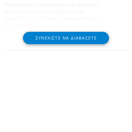
περισσότερες πληροφορίες και κρατήσεις
μπορείτε να επικοινωνήσετε με τον
Πρόεδρο του Συλλόγου κ. Ιωάννη Κούρλη
(τηλ. 6972 097589) ή τον Αντιπρόεδρο κ. Γεώργιο
Α. Βήλο (τηλ. 6936-939398)
ΣΥΝΕΧΊΣΤΕ ΝΑ ΔΙΑΒΆΣΕΤΕ