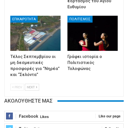
εορτασμός του Αγίου
Ευθυμίου
ΕΠΙΚΑΙΡΟΤΗΤΑ
ΠΟΛΙΤΙΣΜΟΣ
Τέλος Σεπτεμβρίου οι
Γράφει ιστορία ο
μη δεσμευτικές
Πολιτιστικός
προσφορές για “Νηρέα”
Τολοφώνας
και “Σελόντα”
PREV
NEXT
ΑΚΟΛΟΥΘΗΣΤΕ ΜΑΣ
Facebook
Like our page
Likes