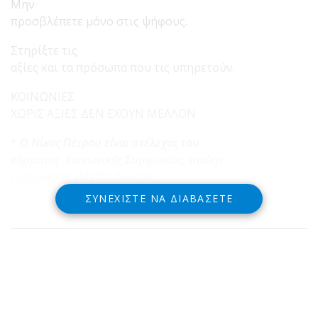
Μην
προσβλέπετε μόνο στις ψήφους.
Στηρίξτε τις
αξίες και τα πρόσωπα που τις υπηρετούν.
ΚΟΙΝΩΝΙΕΣ
ΧΩΡΙΣ ΑΞΙΕΣ ΔΕΝ ΕΧΟΥΝ ΜΕΛΛΟΝ
*
Ο Νίκος Πέτρου είναι στέλεχος του
κόμματος Κοινωνικής Συμφωνίας, πρώην
Γραμματέας ΠΑΣΟΚ Φωκίδας
ΣΥΝΕΧΊΣΤΕ ΝΑ ΔΙΑΒΆΣΕΤΕ