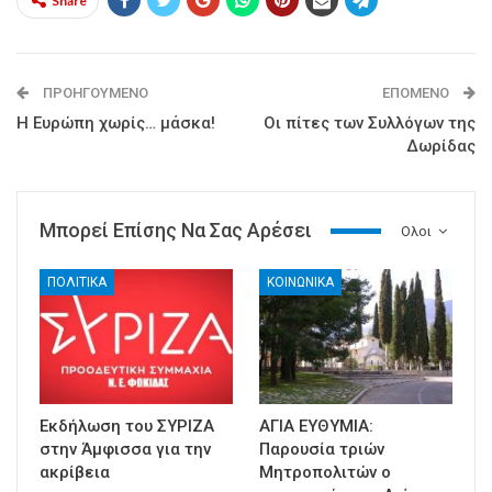
Share
ΠΡΟΗΓΟΎΜΕΝΟ
ΕΠΌΜΕΝΟ
Η Ευρώπη χωρίς… μάσκα!
Οι πίτες των Συλλόγων της
Δωρίδας
Μπορεί Επίσης Να Σας Αρέσει
Ολοι
ΠΟΛΙΤΙΚΑ
ΚΟΙΝΩΝΙΚΑ
Εκδήλωση του ΣΥΡΙΖΑ
ΑΓΙΑ ΕΥΘΥΜΙΑ:
στην Άμφισσα για την
Παρουσία τριών
ακρίβεια
Μητροπολιτών ο