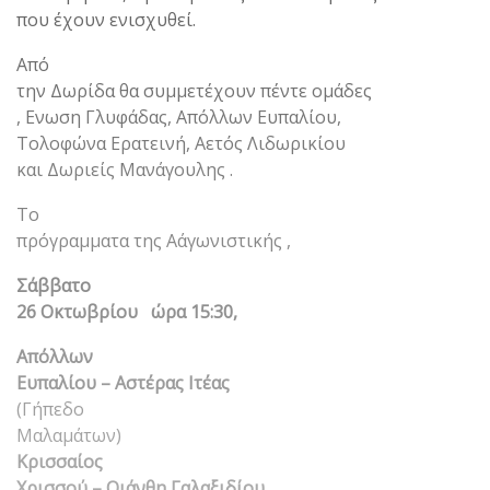
που έχουν ενισχυθεί.
Από
την Δωρίδα θα συμμετέχουν πέντε ομάδες
, Ενωση Γλυφάδας, Απόλλων Ευπαλίου,
Τολοφώνα Ερατεινή, Αετός Λιδωρικίου
και Δωριείς Μανάγουλης .
Το
πρόγραμματα της Α΄αγωνιστικής ,
Σάββατο
26 Οκτωβρίου ώρα 15:30,
Απόλλων
Ευπαλίου – Αστέρας Ιτέας
(Γήπεδο
Μαλαμάτων)
Κρισσαίος
Χρισσού – Οιάνθη Γαλαξιδίου