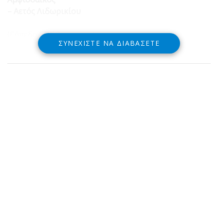
– Αετός Λιδωρικίου
(Γήπεδο ΕΠΣ Άμφισσας)
ΣΥΝΕΧΊΣΤΕ ΝΑ ΔΙΑΒΆΣΕΤΕ