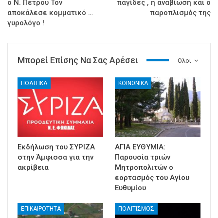
ο Ν. Πέτρου Τον
παγίδες , η αναβίωση και ο
αποκάλεσε κομματικό …
παροπλισμός της
γυρολόγο !
Μπορεί Επίσης Να Σας Αρέσει
Ολοι
ΠΟΛΙΤΙΚΑ
ΚΟΙΝΩΝΙΚΑ
Εκδήλωση του ΣΥΡΙΖΑ
ΑΓΙΑ ΕΥΘΥΜΙΑ:
στην Άμφισσα για την
Παρουσία τριών
ακρίβεια
Μητροπολιτών ο
εορτασμός του Αγίου
Ευθυμίου
ΕΠΙΚΑΙΡΟΤΗΤΑ
ΠΟΛΙΤΙΣΜΟΣ