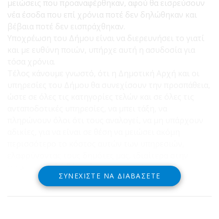
μειώσεις που προαναφέρθηκαν, αφού θα εισρεύσουν
νέα έσοδα που επί χρόνια ποτέ δεν δηλώθηκαν και
βέβαια ποτέ δεν εισπράχθηκαν.
Υποχρέωση του Δήμου είναι να διερευνήσει το γιατί
και με ευθύνη ποιών, υπήρχε αυτή η ασυδοσία για
τόσα χρόνια.
Τέλος κάνουμε γνωστό, ότι η Δημοτική Αρχή και οι
υπηρεσίες του Δήμου θα συνεχίσουν την προσπάθεια,
ώστε σε όλες τις κατηγορίες τελών και σε όλες τις
ανταποδοτικές υπηρεσίες, να μπει τάξη, να
πληρώνουν όλοι ότι τους αναλογεί, να μη υπάρχουν
αδικίες, για να είναι σε θέση να μειώσει ακόμη
περισσότερο το κόστος αυτών των υπηρεσιών,
ελαφρύνοντας τους δημότες μας, ιδιαίτερα στην
σημερινή πολύ δύσκολη οικονομική συγκυρία
ΣΥΝΕΧΊΣΤΕ ΝΑ ΔΙΑΒΆΣΕΤΕ