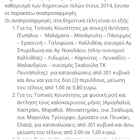
καθορισμό των δημοτικών τελών έτους 2014, έγιναν
οι παρακάτω αναπροσαρμογές.
Οι αναπροσαρμογές στα δημοτικά τέλη είναι οι εξής:
Για τις Τοπικές Κοινότητες με συνεχή άντληση
(Ευπάλιο – Μαλάματα – Μανάγουλη – Πάνορμος
– Ερατεινή – Τολοφώνα – Καλλιθέας οικισμοί Αγ.
Σπυρίδωνα και Αγ. Νικολάου, (πλην οικισμού
Καλλιθέας) – Λιδωρίκι – Καρούτες – Λευκαδίτι –
Μαλανδρίνο – οικισμός Σκαλούλα ΤΚ
Πεντάπολης) για καταναλώσεις από 201 κυβικά
και άνω και για τις δύο (2) περιόδους, μείωση
του τέλους από 1,00 σε 0,80 ευρώ.
Για τις Τοπικές Κοινότητες με φυσική ροή και
άντληση τους καλοκαιρινούς μήνες (Αμυγδαλιά,
Καστράκι, Μαραθιά, Μοναστηράκι, οικ. Σκάλωμα,
οικ. Μαγούλα, Τρίκορφο, Δροσάτο οικ. Πευκάκι,
Ελαία), για καταναλώσεις από 201 κυβικά και άνω,
μείωση του τέλους από 2,00 σε 1,00 ευρώ.