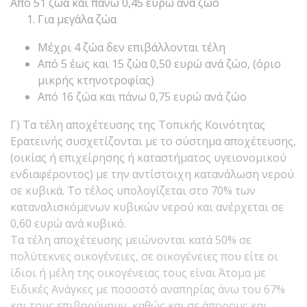
Από 51 ζώα και πάνω 0,45 ευρώ ανά ζώο
Για μεγάλα ζώα
Μέχρι 4 ζώα δεν επιβάλλονται τέλη
Από 5 έως και 15 ζώα 0,50 ευρώ ανά ζώο, (όριο
μικρής κτηνοτροφίας)
Από 16 ζώα και πάνω 0,75 ευρώ ανά ζώο
Γ) Τα τέλη αποχέτευσης της Τοπικής Κοινότητας
Ερατεινής συσχετίζονται με το σύστημα αποχέτευσης,
(οικίας ή επιχείρησης ή καταστήματος υγειονομικού
ενδιαφέροντος) με την αντίστοιχη κατανάλωση νερού
σε κυβικά. Το τέλος υπολογίζεται στο 70% των
καταναλισκόμενων κυβικών νερού και ανέρχεται σε
0,60 ευρώ ανά κυβικό.
Τα τέλη αποχέτευσης μειώνονται κατά 50% σε
πολύτεκνες οικογένειες, σε οικογένειες που είτε οι
ίδιοι ή μέλη της οικογένειας τους είναι Άτομα με
Ειδικές Ανάγκες με ποσοστό αναπηρίας άνω του 67%
και τους επιβαρύνουν, καθώς και σε άπορους και