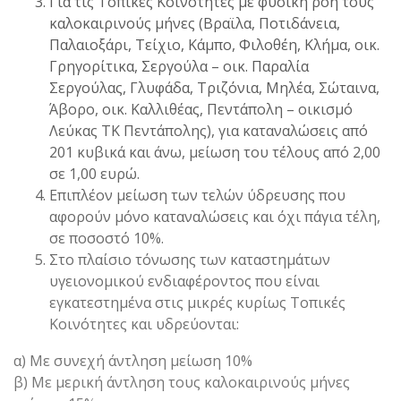
Για τις Τοπικές Κοινότητες με φυσική ροή τους
καλοκαιρινούς μήνες (Βραϊλα, Ποτιδάνεια,
Παλαιοξάρι, Τείχιο, Κάμπο, Φιλοθέη, Κλήμα, οικ.
Γρηγορίτικα, Σεργούλα – οικ. Παραλία
Σεργούλας, Γλυφάδα, Τριζόνια, Μηλέα, Σώταινα,
Άβορο, οικ. Καλλιθέας, Πεντάπολη – οικισμό
Λεύκας ΤΚ Πεντάπολης), για καταναλώσεις από
201 κυβικά και άνω, μείωση του τέλους από 2,00
σε 1,00 ευρώ.
Επιπλέον μείωση των τελών ύδρευσης που
αφορούν μόνο καταναλώσεις και όχι πάγια τέλη,
σε ποσοστό 10%.
Στο πλαίσιο τόνωσης των καταστημάτων
υγειονομικού ενδιαφέροντος που είναι
εγκατεστημένα στις μικρές κυρίως Τοπικές
Κοινότητες και υδρεύονται:
α) Με συνεχή άντληση μείωση 10%
β) Με μερική άντληση τους καλοκαιρινούς μήνες