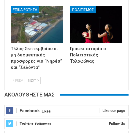
ΕΠΙΚΑΙΡΟΤΗΤΑ
ΠΟΛΙΤΙΣΜΟΣ
Τέλος Σεπτεμβρίου οι
Γράφει ιστορία ο
μη δεσμευτικές
Πολιτιστικός
προσφορές για “Νηρέα”
Τολοφώνας
και “Σελόντα”
PREV
NEXT
ΑΚΟΛΟΥΘΗΣΤΕ ΜΑΣ
Facebook
Like our page
Likes
Twitter
Follow Us
Followers