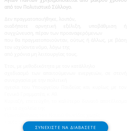
από τον Πολιτιστικό Σύλλογο.
Δεν πραγματοποιήθηκε, λοιπόν,
οιαδήποτε αρνητική εξέλιξη, υποβάθμιση ή
συγχώνευση, πέραν των προαναφερόμενων
που θα πραγματοποιούνταν, ούτως ή άλλως, με βάση
τον ισχύοντα νόμο, λόγω της
από χρόνια μη λειτουργίας τους.
Έτσι, με μεθοδικότητα με τον κατάλληλο
σχεδιασμό των απαιτούμενων ενεργειών, σε στενή
συνεργασία με την πολιτική
ηγεσία του Υπουργείου Παιδείας και κυρίως με τον
Γενικό Γραμματέα, κ. Αθ.
Κυριαζή, επετεύχθη το καλύτερο δυνατό αποτέλεσμα
για τα σχολεία της
Πρωτοβάθμιας του Νομού Φωκίδας
χωρίς
καμία απώλεια.
ΣΥΝΕΧΊΣΤΕ ΝΑ ΔΙΑΒΆΣΕΤΕ