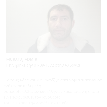
MURATAJ ADMIR
Γεννήθηκε την 01-08-1972 στην Αλβανία.
Για τους Κάλα και Μουρατάζ ,η αστυνομία πιστεύει ότι
ανήκαν σε πολυμελή
συμμορία αλβανών και ελλήνων κακοποιών η οποία
είχε εξαρθρωθεί τον Ιανουάριο
του 2013 από την Ασφάλεια Αττικής.