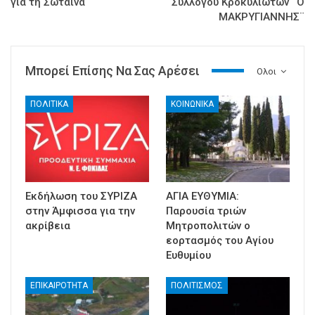
για τη Σώταινα
Συλλόγου Κροκυλιωτών ¨Ο
ΜΑΚΡΥΓΙΑΝΝΗΣ¨
Μπορεί Επίσης Να Σας Αρέσει
Ολοι
ΠΟΛΙΤΙΚΑ
ΚΟΙΝΩΝΙΚΑ
Εκδήλωση του ΣΥΡΙΖΑ
ΑΓΙΑ ΕΥΘΥΜΙΑ:
στην Άμφισσα για την
Παρουσία τριών
ακρίβεια
Μητροπολιτών ο
εορτασμός του Αγίου
Ευθυμίου
ΕΠΙΚΑΙΡΟΤΗΤΑ
ΠΟΛΙΤΙΣΜΟΣ