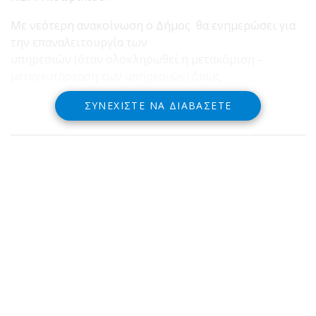
Με νεότερη ανακοίνωση ο Δήμος θα ενημερώσει για
την επαναλειτουργία των
υπηρεσιών (όταν ολοκληρωθεί η μετακόμιση –
μετεγκατάσταση των υπηρεσιών) όπως
και τα νέα τηλέφωνα αυτών.
ΣΥΝΕΧΊΣΤΕ ΝΑ ΔΙΑΒΆΣΕΤΕ