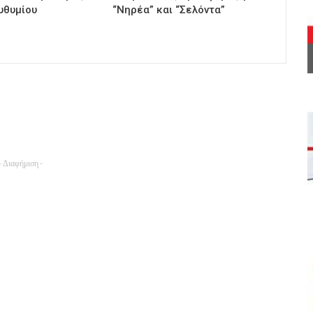
υθυμίου
“Νηρέα” και “Σελόντα”
- Διαφήμιση -