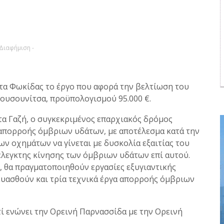
 Διαφήμιση -
τα Φωκίδας το έργο που αφορά την βελτίωση του
ουσουνίτσα, προϋπολογισμού 95.000 €.
α Γαζή, ο συγκεκριμένος επαρχιακός δρόμος
απορροής όμβριων υδάτων, με αποτέλεσμα κατά την
ων οχημάτων να γίνεται με δυσκολία εξαιτίας του
λεγκτης κίνησης των όμβριων υδάτων επί αυτού.
,
θα πραγματοποιηθούν εργασίες εξυγιαντικής
ευασθούν και τρία τεχνικά έργα απορροής όμβριων
ατί ενώνει την Ορεινή Παρνασσίδα με την Ορεινή