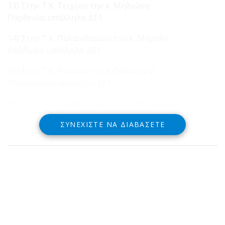
13) Στην Τ.Κ. Τειχίου την κ. Μηλιώνη
Παρθενία, υπάλληλο ΔΕ1
14) Στην Τ.Κ. Παλαιοξαρίου τον κ. Μόραλη
Θεόδωρο υπάλληλο ΔΕ1
15) Στην Τ.Κ. Πύργου την κ. Πανουργιά
Σπυριδούλα υπάλληλο ΔΕ1
16) Στην Τ. Κ. Κάμπου την κ. Μπομποτά Βασιλική,
υπάλληλο ΔΕ1
ΣΥΝΕΧΊΣΤΕ ΝΑ ΔΙΑΒΆΣΕΤΕ