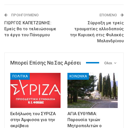
ΠΡΟΗΓΟΎΜΕΝΟ
ΕΠΌΜΕΝΟ
ΓΙΩΡΓΟΣ ΚΑΠΕΤΖΩΝΗΣ:
Σύρραξη με τρείς
Εμείς θα το τελειώσουμε
τραυματίες αλλοδαπούς
το έργο του Πάνορμου
την Κυριακή στις Φυλακές
Μαλανδρίνου
Μπορεί Επίσης Να Σας Αρέσει
Ολοι
ΠΟΛΙΤΙΚΑ
ΚΟΙΝΩΝΙΚΑ
Εκδήλωση του ΣΥΡΙΖΑ
ΑΓΙΑ ΕΥΘΥΜΙΑ:
στην Άμφισσα για την
Παρουσία τριών
ακρίβεια
Μητροπολιτών ο