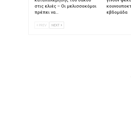
στις ελιές – Οι μελισσοκόμοι
κουνουποκτ
πρέπει να…
εβδομάδα
PREV
NEXT