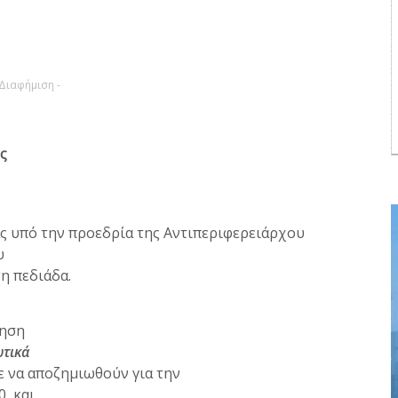
 Διαφήμιση -
ς
ς υπό την προεδρία της Αντιπεριφερειάρχου
υ
η πεδιάδα.
ξηση
ωτικά
 να αποζημιωθούν για την
0 και