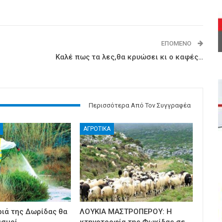
ΕΠΌΜΕΝΟ
Καλέ πως τα λες,θα κρυώσει κι ο καφές…
Περισσότερα Από Τον Συγγραφέα
ΑΓΡΟΤΙΚΑ
ριά της Δωρίδας θα
ΛΟΥΚΙΑ ΜΑΣΤΡΟΠΕΡΟΥ: Η
ασμοί
κτηνοτροφία της Φωκίδας σε