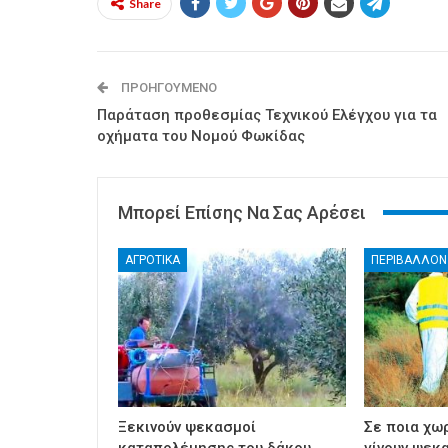
Share
ΠΡΟΗΓΟΎΜΕΝΟ
Παράταση προθεσμίας Τεχνικού Ελέγχου για τα
οχήματα του Νομού Φωκίδας
Μπορεί Επίσης Να Σας Αρέσει
ΑΓΡΟΤΙΚΑ
ΠΕΡΙΒΑΛΛΟΝ
Ξεκινούν ψεκασμοί
Σε ποια χω
καταπολέμησης του δάκου
γίνουν ψεκ