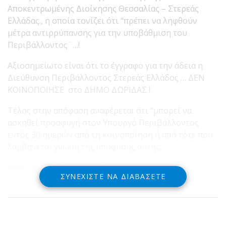
Αποκεντρωμένης Διοίκησης Θεσσαλίας – Στερεάς
Ελλάδας., η οποία τονίζει ότι “πρέπει να ληφθούν
μέτρα αντιρρύπανσης για την υποβάθμιση του
Περιβάλλοντος¨…!
Αξιοσημείωτο είναι ότι το έγγραφο για την άδεια η
Διεύθυνση Περιβάλλοντος Στερεάς Ελλάδος … ΔΕΝ
ΚΟΙΝΟΠΟΙΗΣΕ στο ΔΗΜΟ ΔΩΡΙΔΑΣ !
Τέλος στην απόφαση αναφέρεται ότι “μπορεί να
ασκηθεί προσφυγή στον Υπουργό Περιβάλλοντος
εντός 30 ημερών από τη κοινοποίηση ή από τότε που
λαμβάνεται γνώση της απόφασης αυτής.
Πηγή : ΕΥΠΑΛΙΟΝ … καθ΄ οδόν
ΣΥΝΕΧΊΣΤΕ ΝΑ ΔΙΑΒΆΣΕΤΕ