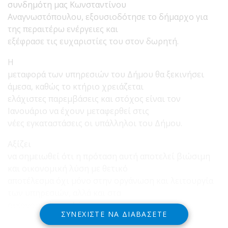
συνδημότη μας Κωνσταντίνου
Αναγνωστόπουλου, εξουσιοδότησε το δήμαρχο για
της περαιτέρω ενέργειες και
εξέφρασε τις ευχαριστίες του στον δωρητή.
Η
μεταφορά των υπηρεσιών του Δήμου θα ξεκινήσει
άμεσα, καθώς το κτήριο χρειάζεται
ελάχιστες παρεμβάσεις και στόχος είναι τον
Ιανουάριο να έχουν μεταφερθεί στις
νέες εγκαταστάσεις οι υπάλληλοι του Δήμου.
Αξίζει
να σημειωθεί ότι η πρόταση αυτή αποτελεί βιώσιμη
και οικονομική λύση με θετικό
αποτέλεσμα όχι μόνο στην οργάνωση και λειτουργία
των υπηρεσιών, αλλά και στα
οικονομικά του Δήμου
ΣΥΝΕΧΊΣΤΕ ΝΑ ΔΙΑΒΆΣΕΤΕ