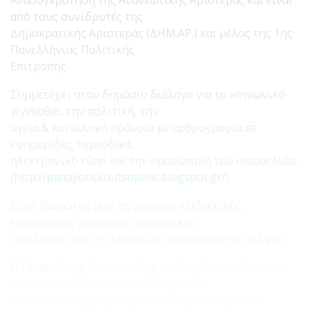
από τους συνιδρυτές της
Δημοκρατικής Αριστεράς (ΔΗΜ.ΑΡ.) και μέλος της 1ης
Πανελλήνιας Πολιτικής
Επιτροπής.
Συμμετέχει στον δημόσιο διάλογο για το κοινωνικό
γίγνεσθαι, την πολιτική, την
υγεία & κοινωνική πρόνοια με αρθρογραφία σε
εφημερίδες, περιοδικά,
ηλεκτρονικό τύπο και την προσωπική του ιστοσελίδα:
(
http
://
panayotiskoutsopinis
.
blogspot
.
gr
/
)
Είναι θιασώτης μιας σύγχρονης εξελικτικής
ευρωπαϊκής αριστερής κοινωνικής
ιδεολογίας και της ελεύθερης αδογμάτιστης σκέψης.
Ο Παναγιώτης Κουτσοπίνης
αναλαμβάνει καθήκοντα
σε μια πολύ δύσκολη περίοδο για το
νοσοκομείο της Λαμίας, με πολλές ελλείψεις και