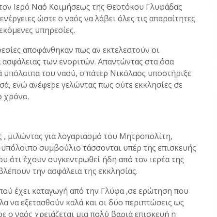
στον Ιερό Ναό Κοιμήσεως της Θεοτόκου Γλυφάδας
ενέργειες ώστε ο ναός να λάβει όλες τις απαραίτητες
λεκόμενες υπηρεσίες.
ρεσίες αποφάνθηκαν πως αν εκτελεστούν οι
α ασφάλειας των ενοριτών. Απαντώντας στα όσα
ά υπόλοιπα του ναού, ο πάτερ Νικόλαος υποστήριξε
σά, ενώ ανέφερε γελώντας πως ούτε εκκλησίες σε
ο χρόνο.
, μιλώντας για λογαριασμό του Μητροπολίτη,
ο υπόλοιπο συμβούλιο τάσσονται υπέρ της επισκευής
ου ότι έχουν συγκεντρωθεί ήδη από τον ιερέα της
οβλέπουν την ασφάλεια της εκκλησίας.
 πού έχει καταγωγή από την Γλύφα ,σε ερώτηση που
λα να εξετασθούν καλά και οι δύο περιπτώσεις ως
ε ο ναός χρειάζεται μια πολύ βαριά επισκευή η