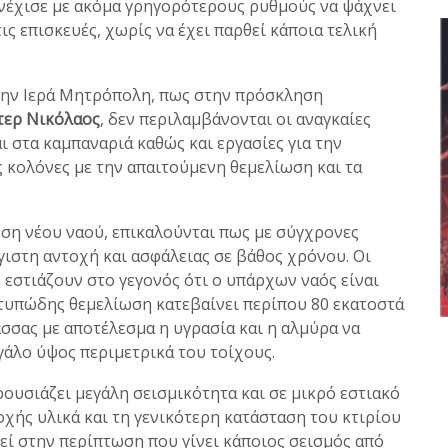
νέχισε με ακόμα γρηγορότερους ρυθμούς να ψάχνει
ις επισκευές, χωρίς να έχει παρθεί κάποια τελική
 την Ιερά Μητρόπολη, πως στην πρόσκληση
τερ Νικόλαος
, δεν περιλαμβάνονται οι αναγκαίες
 στα καμπαναριά καθώς και εργασίες για την
 κολόνες με την απαιτούμενη θεμελίωση και τα
ση νέου ναού, επικαλούνται πως με σύγχρονες
έγιστη αντοχή και ασφάλειας σε βάθος χρόνου. Οι
 εστιάζουν στο γεγονός ότι ο υπάρχων ναός είναι
οτυπώδης θεμελίωση κατεβαίνει περίπου 80 εκατοστά
σσας με αποτέλεσμα η υγρασία και η αλμύρα να
άλο ύψος περιμετρικά του τοίχους.
ουσιάζει μεγάλη σεισμικότητα και σε μικρό εστιακό
οχής υλικά και τη γενικότερη κατάσταση του κτιρίου
βεί στην περίπτωση που γίνει κάποιος σεισμός από