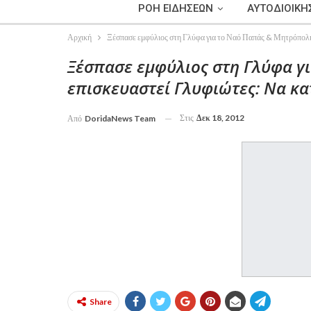
ΡΟΗ ΕΙΔΗΣΕΩΝ
ΑΥΤΟΔΙΟΙΚΗ
Αρχική
Ξέσπασε εμφύλιος στη Γλύφα για το Ναό Παπάς & Μητρόπολη:
Ξέσπασε εμφύλιος στη Γλύφα γ
επισκευαστεί Γλυφιώτες: Να κα
Στις
Δεκ 18, 2012
Από
DoridaNews Team
Share