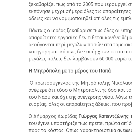
ξεκαθαρίζει πως από το 2005 που ιερουργεί 
εκπόνησε μέχρι σήμερα όλες τις απαραίτητες 
άδειες και να νομιμοποιηθεί απ’ όλες τις εμπ
Πάντως ο ιερέας ξεκαθάρισε πως όλες οι υπη
απαραίτητες εργασίες δεν τίθεται κανένα θέμ
ακούγονται περί μεγάλων ποσών στα ταμειακ
κατηγορηματικά πως δεν υπάρχουν τέτοια πο
μεγάλες πόλεις δεν λαμβάνουν 60.000 ευρώ τ
Η Μητρόπολη με το μέρος του Παπά
Ο πρωτοσύγκελος της Μητρόπολης Νικόλαος 
ανέφερε ότι τόσο ο Μητροπολίτης όσο και τ
του Ναού και όχι της ανέγερσης νέου, λόγω τ
ενορίας, όλες οι απαραίτητες άδειες, που πρ
Ο Δήμαρχος Δωρίδας
Γιώργος Καπεντζώνης
,
του έγινε υποστήριξε πως πρέπει πρώτα απ’ ό
προς το κόστος. Όπως χαρακτηριστικά ανέφερ