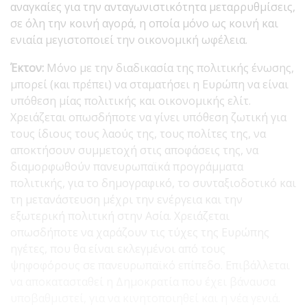
αναγκαίες για την ανταγωνιστικότητα μεταρρυθμίσεις,
σε όλη την κοινή αγορά, η οποία μόνο ως κοινή και
ενιαία μεγιστοποιεί την οικονομική ωφέλεια.
Έκτον:
Μόνο με την διαδικασία της πολιτικής ένωσης,
μπορεί (και πρέπει) να σταματήσει η Ευρώπη να είναι
υπόθεση μίας πολιτικής και οικονομικής ελίτ.
Χρειάζεται οπωσδήποτε να γίνει υπόθεση ζωτική για
τους ίδιους τους λαούς της, τους πολίτες της, να
αποκτήσουν συμμετοχή στις αποφάσεις της, να
διαμορφωθούν πανευρωπαϊκά προγράμματα
πολιτικής, για το δημογραφικό, το συνταξιοδοτικό και
τη μετανάστευση μέχρι την ενέργεια και την
εξωτερική πολιτική στην Ασία. Χρειάζεται
οπωσδήποτε να χαράζουν τις τύχες της Ευρώπης
ηγέτες, που θα είναι εκλεγμένοι από τους
ψηφοφόρους σε πανευρωπαϊκό επίπεδο. Επιβάλλεται
να αποκατασταθεί η Δημοκρατία που έχει βάναυσα
υποβαθμιστεί, για να κινητοποιηθεί και η νέα γενιά.