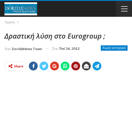
Αρχική
Δραστική λύση στο Eurogroup ;
Στις
Νοέ 26, 2012
Χωρίς κατηγορία
Από
DoridaNews Team
Share