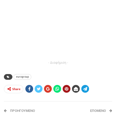
- Διαφήμιση -
eurogroup
Share
ΠΡΟΗΓΟΎΜΕΝΟ
ΕΠΌΜΕΝΟ