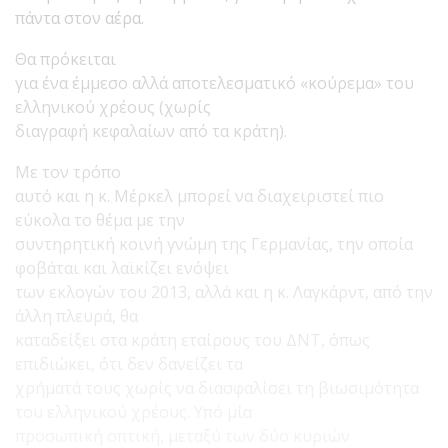
πάντα στον αέρα.
Θα πρόκειται
για ένα έμμεσο αλλά αποτελεσματικό «κούρεμα» του
ελληνικού χρέους (χωρίς
διαγραφή κεφαλαίων από τα κράτη).
Με τον τρόπο
αυτό και η κ. Μέρκελ μπορεί να διαχειριστεί πιο
εύκολα το θέμα με την
συντηρητική κοινή γνώμη της Γερμανίας, την οποία
φοβάται και λαϊκίζει ενόψει
των εκλογών του 2013, αλλά και η κ. Λαγκάρντ, από την
άλλη πλευρά, θα
καταδείξει στα κράτη εταίρους του ΔΝΤ, όπως
επιδιώκει, ότι δεν δανείζει τα
χρήματά τους χωρίς να διασφαλίσει τη βιωσιμότητα
του ελληνικού χρέους. Υπό μία
προσωπική οπτική, μεταξύ των δύο κυριών