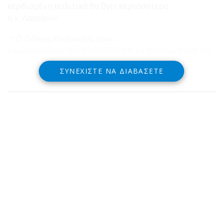
κερδισμένη πολιτικά θα βγει περισσότερο
η κ. Λαγκάρντ.
*
Ο Γιάννης Κοτόφωλος είναι
δημοσιογράφος στη ΚΑΘΗΜΕΡΙΝΗ, με καταγωγή από την
Δωρίδα.
ΣΥΝΕΧΊΣΤΕ ΝΑ ΔΙΑΒΆΣΕΤΕ