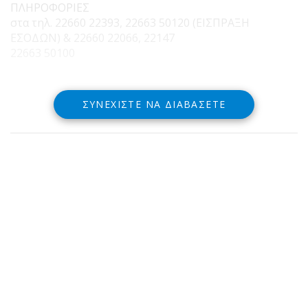
ΠΛΗΡΟΦΟΡΙΕΣ
στα τηλ. 22660 22393, 22663 50120 (ΕΙΣΠΡΑΞΗ
ΕΣΟΔΩΝ) & 22660 22066, 22147
22663 50100
ΣΥΝΕΧΊΣΤΕ ΝΑ ΔΙΑΒΆΣΕΤΕ