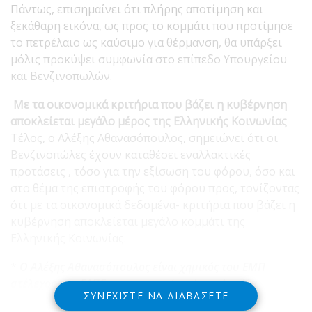
Πάντως, επισημαίνει ότι πλήρης αποτίμηση και
ξεκάθαρη εικόνα, ως προς το κομμάτι που προτίμησε
το πετρέλαιο ως καύσιμο για θέρμανση, θα υπάρξει
μόλις προκύψει συμφωνία στο επίπεδο Υπουργείου
και Βενζινοπωλών.
Με τα οικονομικά κριτήρια που βάζει η κυβέρνηση
αποκλείεται μεγάλο μέρος της Ελληνικής Κοινωνίας
Τέλος, ο Αλέξης Αθανασόπουλος, σημειώνει ότι οι
Βενζινοπώλες έχουν καταθέσει εναλλακτικές
προτάσεις , τόσο για την εξίσωση του φόρου, όσο και
στο θέμα της επιστροφής του φόρου προς, τονίζοντας
ότι με τα οικονομικά δεδομένα- κριτήρια που βάζει η
κυβέρνηση αποκλείεται μεγάλο κομμάτι της
Ελληνικής Κοινωνίας.
*
Ο Αλέξης Αθανασόπουλος είναι χημικός του ΕΜΠ
στέλεχος των ΕΛΠΕ, με καταγωγή από την Δωρίδα
.
ΣΥΝΕΧΊΣΤΕ ΝΑ ΔΙΑΒΆΣΕΤΕ