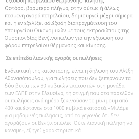
εξίσωση πετρελαίου θέρμανσης- κίνησης
Ωστόσο, βαρύτερο πλήγμα, στην ούτως ή άλλως
πεσμένη αγορά πετρελαίου, δημιουργεί μέχρι σήμερα
και η εν εξελίξει αδιέξοδη διαπραγμάτευση του
Υπουργείου Οικονομικών με τους εκπροσώπους της
Ομοσπονδίας Βενζινοπωλών για την εξίσωση του
φόρου πετρελαίου θέρμανσης και κίνησης.
Σε επίπεδα λιανικής αγοράς οι πωλήσεις
Ενδεικτική της κατάστασης, είναι η δήλωση του Αλέξη
Αθανασόπουλου, για πωλήσεις που δεν ξεπερνούν τα
δύο βυτία των 30 κυβικών εκατοστών στη μονάδα
των ΕΛΠΕ στην Ελευσίνα, τη στιγμή που στο παρελθόν
οι πωλήσεις ανά ημέρα ξεκινούσαν το μίνιμουμ από
400 και έφταναν στα 1000 κυβικά εκατοστά. «Μιλάμε
για μηδαμινές πωλήσεις, από το γεγονός ότι δεν
αγοράζουν οι Βενζινοπώλες. Ούτε λιανική πώληση να
κάναμε», εξηγεί χαρακτηριστικά.