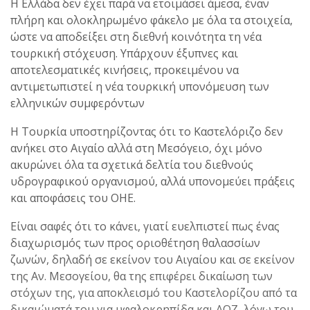
Η Ελλάδα δεν έχει παρά να ετοιμάσει άμεσα, έναν
πλήρη και ολοκληρωμένο φάκελο με όλα τα στοιχεία,
ώστε να αποδείξει στη διεθνή κοινότητα τη νέα
τουρκική στόχευση. Υπάρχουν έξυπνες και
αποτελεσματικές κινήσεις, προκειμένου να
αντιμετωπιστεί η νέα τουρκική υπονόμευση των
ελληνικών συμφερόντων
Η Τουρκία υποστηρίζοντας ότι το Καστελόριζο δεν
ανήκει στο Αιγαίο αλλά στη Μεσόγειο, όχι μόνο
ακυρώνει όλα τα σχετικά δελτία του διεθνούς
υδρογραφικού οργανισμού, αλλά υπονομεύει πράξεις
και αποφάσεις του ΟΗΕ.
Είναι σαφές ότι το κάνει, γιατί ευελπιστεί πως ένας
διαχωρισμός των προς οριοθέτηση θαλασσίων
ζωνών, δηλαδή σε εκείνον του Αιγαίου και σε εκείνον
της Αν. Μεσογείου, θα της επιφέρει δικαίωση των
στόχων της, για αποκλεισμό του Καστελορίζου από τα
δικαιώματά του για υφαλοκρηπίδα και ΑΟΖ, λόγω του