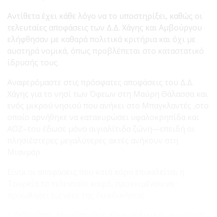
Αντίθετα έχει κάθε λόγο να το υποστηρίξει, καθώς οι
τελευταίες αποφάσεις των Δ.Δ. Χάγης και Αμβούργου
ελήφθησαν με καθαρά πολιτικά κριτήρια και όχι με
αυστηρά νομικά, όπως προβλέπεται στο καταστατικό
ίδρυσής τους.
Αναφερόμαστε στις πρόσφατες αποφάσεις του Δ.Δ.
Χάγης για το νησί των Όφεων στη Μαύρη Θάλασσα και
ενός μικρού νησιού που ανήκει στο Μπαγκλαντές ,στο
οποίο αρνήθηκε να κατακυρώσει υφαλοκρηπίδα και
ΑΟΖ–του έδωσε μόνο αιγιαλίτιδα ζώνη—επειδή οι
πλησιέστερες μεγαλύτερες ακτές ανήκουν στη
Μιανμάρ.
Είναι οι αποφάσεις που κατά κόρο επικαλείται η
Τουρκία το τελευταίο καιρό, προκειμένου να
προωθήσει τις νέες της διεκδικήσεις.
*
Ο Θανάσης Λουκόπουλος είναι πολιτικός συντάκτης,