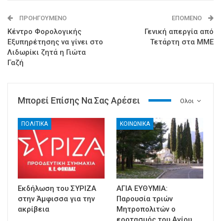
ΠΡΟΗΓΟΎΜΕΝΟ
ΕΠΌΜΕΝΟ
Κέντρο Φορολογικής
Γενική απεργία από
Εξυπηρέτησης να γίνει στο
Τετάρτη στα ΜΜΕ
Λιδωρίκι ζητά η Γιώτα
Γαζή
Μπορεί Επίσης Να Σας Αρέσει
Ολοι
ΠΟΛΙΤΙΚΑ
ΚΟΙΝΩΝΙΚΑ
Εκδήλωση του ΣΥΡΙΖΑ
ΑΓΙΑ ΕΥΘΥΜΙΑ:
στην Άμφισσα για την
Παρουσία τριών
ακρίβεια
Μητροπολιτών ο
εορτασμός του Αγίου