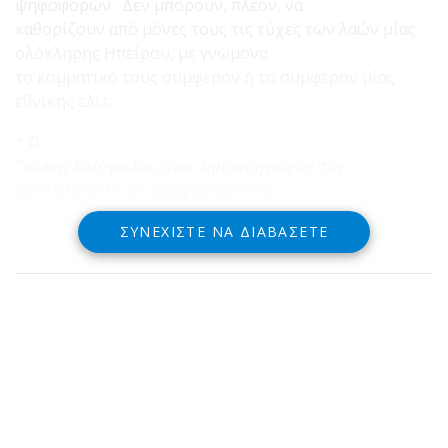
ψηφοφόρων. Δεν μπορούν, πλέον, να
καθορίζουν από μόνες τους τις τύχες των λαών μίας
ολόκληρης Ηπείρου, με γνώμονα
το κομματικό τους συμφέρον ή το συμφέρον μίας
εθνικής ελίτ.
* Ο
Γιάννης Κοτόφωλος είναι δημοσιογράφος στη
ΚΑΘΗΜΕΡΙΝΗ , με καταγωγή από τη
Δωρίδα.
ΣΥΝΕΧΊΣΤΕ ΝΑ ΔΙΑΒΆΣΕΤΕ