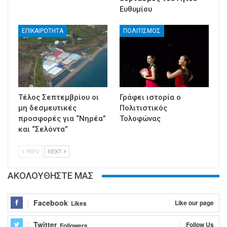
Ευθυμίου
ΕΠΙΚΑΙΡΟΤΗΤΑ
ΠΟΛΙΤΙΣΜΟΣ
Τέλος Σεπτεμβρίου οι
Γράφει ιστορία ο
μη δεσμευτικές
Πολιτιστικός
προσφορές για “Νηρέα”
Τολοφώνας
και “Σελόντα”
PREV
NEXT
ΑΚΟΛΟΥΘΗΣΤΕ ΜΑΣ
Facebook
Like our page
Likes
Twitter
Follow Us
Followers