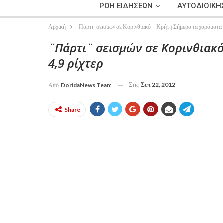
ΡΟΗ ΕΙΔΗΣΕΩΝ
ΑΥΤΟΔΙΟΙΚΗ
Αρχική
¨Πάρτι¨ σεισμών σε Κορινθιακό – Κρήτη Σήμερα τα χαράματα ε
¨Πάρτι¨ σεισμών σε Κορινθιακό
4,9 ρίχτερ
Στις
Σεπ 22, 2012
Από
DoridaNews Team
Share