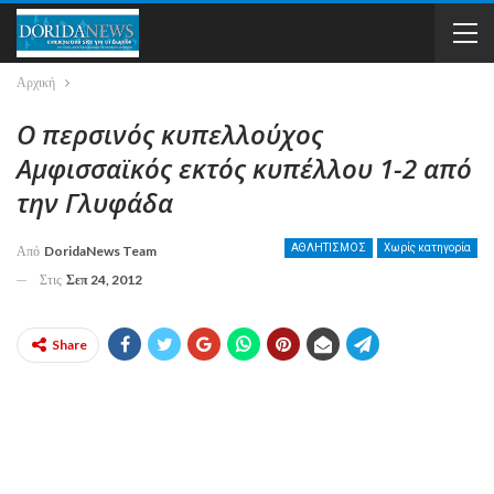
Αρχική
Ο περσινός κυπελλούχος
Αμφισσαϊκός εκτός κυπέλλου 1-2 από
την Γλυφάδα
ΑΘΛΗΤΙΣΜΟΣ
Χωρίς κατηγορία
Από
DoridaNews Team
Στις
Σεπ 24, 2012
Share