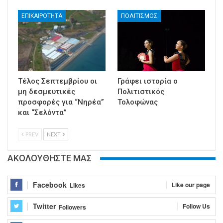
ΕΠΙΚΑΙΡΟΤΗΤΑ
ΠΟΛΙΤΙΣΜΟΣ
Τέλος Σεπτεμβρίου οι
Γράφει ιστορία ο
μη δεσμευτικές
Πολιτιστικός
προσφορές για “Νηρέα”
Τολοφώνας
και “Σελόντα”
PREV
NEXT
ΑΚΟΛΟΥΘΗΣΤΕ ΜΑΣ
Facebook
Like our page
Likes
Twitter
Follow Us
Followers