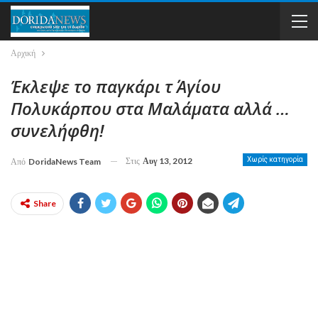
Αρχική
Έκλεψε το παγκάρι τ΄ Αγίου
Πολυκάρπου στα Μαλάματα αλλά …
συνελήφθη!
Στις
Αυγ 13, 2012
Χωρίς κατηγορία
Από
DoridaNews Team
Share