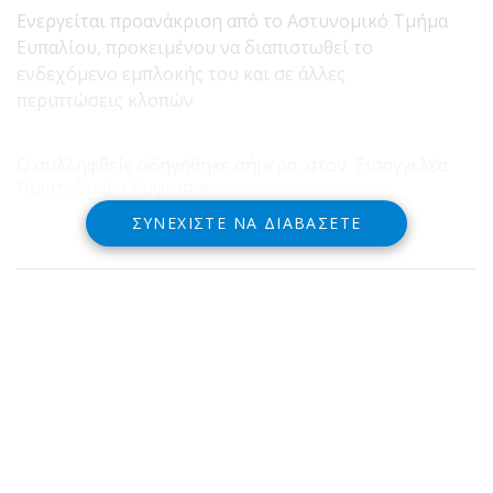
Ενεργείται προανάκριση από το Αστυνομικό Τμήμα
Ευπαλίου, προκειμένου να διαπιστωθεί το
ενδεχόμενο εμπλοκής του και σε άλλες
περιπτώσεις κλοπών
Ο συλληφθείς οδηγήθηκε σήμερα στον Εισαγγελέα
Πρωτοδικών Άμφισσας
ΣΥΝΕΧΊΣΤΕ ΝΑ ΔΙΑΒΆΣΕΤΕ