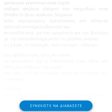
αρνητικών γεγονότων είναι τυχόν
σοβαρή απώλεια ελέγχου του παιχνιδιού στην
Ελλάδα. Οι ξένοι αναλυτές δείχνουν
πολύ περιορισμένη εμπιστοσύνη στο ελληνικό
πολιτικό σύστημα (κυβέρνηση και
αντιπολίτευση), για την ωριμότητα και την βούληση
με την οποία θα διαχειριστεί τις μεγάλες ανάγκες
τις χώρας, το προσεχές -πολύ κρίσιμο – εξάμηνο.
Στις αβεβαιότητες τέλος θα πρέπει
να προστεθούν και οι πιθανότητες (ίσως πάνω από
50%) μίας επίθεσης του Ισραήλ
στο Ιράν, που θα επηρέαζε αρνητικά τα πάντα στις
οικονομίες.
*
Γιάννης
Κοτόφωλος είναι δημοσιογράφος στη ΚΑΘΗΜΕΡΙΝΗ ,
με καταγωγή από την Δωρίδα
ΣΥΝΕΧΊΣΤΕ ΝΑ ΔΙΑΒΆΣΕΤΕ