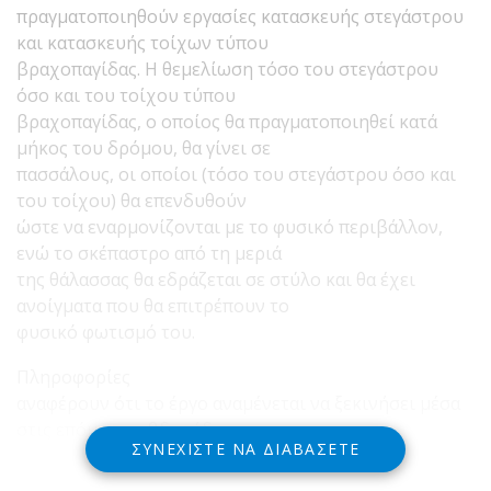
πραγματοποιηθούν εργασίες κατασκευής στεγάστρου
και κατασκευής τοίχων τύπου
βραχοπαγίδας. Η θεμελίωση τόσο του στεγάστρου
όσο και του τοίχου τύπου
βραχοπαγίδας, ο οποίος θα πραγματοποιηθεί κατά
μήκος του δρόμου, θα γίνει σε
πασσάλους, οι οποίοι (τόσο του στεγάστρου όσο και
του τοίχου) θα επενδυθούν
ώστε να εναρμονίζονται με το φυσικό περιβάλλον,
ενώ το σκέπαστρο από τη μεριά
της θάλασσας θα εδράζεται σε στύλο και θα έχει
ανοίγματα που θα επιτρέπουν το
φυσικό φωτισμό του.
Πληροφορίες
αναφέρουν ότι το έργο αναμένεται να ξεκινήσει μέσα
στις επόμενες εβδομάδες .
ΣΥΝΕΧΊΣΤΕ ΝΑ ΔΙΑΒΆΣΕΤΕ