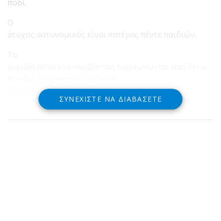
πόδι.
Ο
άτυχος αστυνομικός είναι πατέρας πέντε παιδιών.
Τα
ακριβή αίτια του συμβάντος διερευνώνται παρ΄ ότι οι
πρώτες πληροφορίες μιλούν
για οικονομικά προβλήματα που αντιμετώπιζε.
ΣΥΝΕΧΊΣΤΕ ΝΑ ΔΙΑΒΆΣΕΤΕ