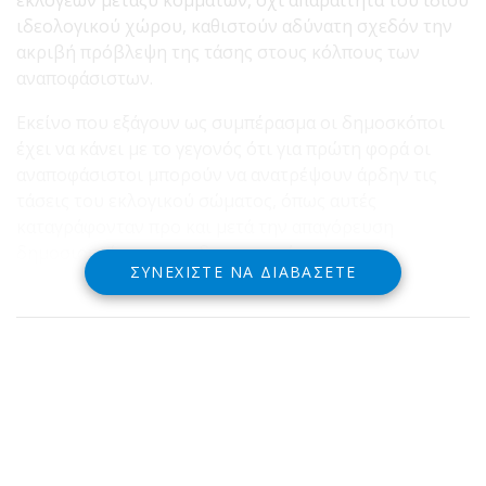
ιδεολογικού χώρου, καθιστούν αδύνατη σχεδόν την
ακριβή πρόβλεψη της τάσης στους κόλπους των
αναποφάσιστων.
Εκείνο που εξάγουν ως συμπέρασμα οι δημοσκόποι
έχει να κάνει με το γεγονός ότι για πρώτη φορά οι
αναποφάσιστοι μπορούν να ανατρέψουν άρδην τις
τάσεις του εκλογικού σώματος, όπως αυτές
καταγράφονταν προ και μετά την απαγόρευση
δημοσιοποίησης των δημοσκοπήσεων
ΣΥΝΕΧΊΣΤΕ ΝΑ ΔΙΑΒΆΣΕΤΕ