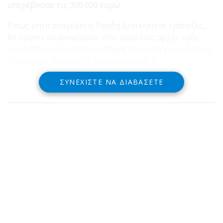
υπερέβησαν τις 300.000 ευρώ.
Όπως ρητά αναφέρει η Πράξη Διοικητή οι τράπεζες,
θα πρέπει να αναφέρουν στις αρμόδιες αρχές κάθε
«ασυνήθη ή ύποπτη συναλλαγή που παρέχει ενδείξεις
ή υπόνοιες διάπραξης φοροδιαφυγής ή
νομιμοποίησης, του εξ αυτής περιουσιακού οφέλους».
ΣΥΝΕΧΊΣΤΕ ΝΑ ΔΙΑΒΆΣΕΤΕ