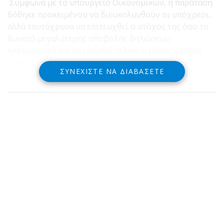
Σύμφωνα με το υπουργείο Οικονομικών, η παράταση
δόθηκε προκειμένου να διευκολυνθούν οι υπόχρεοι,
αλλά ταυτόχρονα να επιτευχθεί ο στόχος της όσο το
δυνατό μεγαλύτερης υποβολής δηλώσεων
ηλεκτρονικά και να μειωθεί τελικά ο μέσος χρόνος
εκκαθάρισής τους.
ΣΥΝΕΧΊΣΤΕ ΝΑ ΔΙΑΒΆΣΕΤΕ