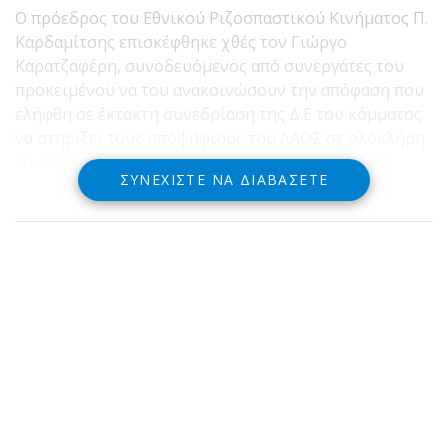
Ο πρόεδρος του Εθνικού Ριζοσπαστικού Κινήματος Π.
Καρδαμίτσης επισκέφθηκε χθές τον Γιώργο
Καρατζαφέρη, συνοδευόμενος από συνεργάτες του
προκειμένου να του ανακοινώσουν την απόφαση που
ελήφθη σε έκτακτη συνεδρίαση της Δ.Ε του κόμματος
να στηρίξει τους υποψήφιους του ΛΑΟΣ σε ολόκληρη
την επικράτεια
ΣΥΝΕΧΊΣΤΕ ΝΑ ΔΙΑΒΆΣΕΤΕ