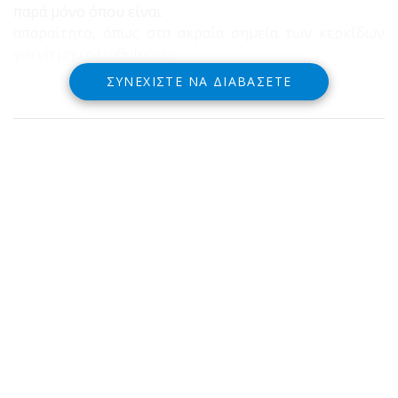
παρά μόνο όπου είναι
απαραίτητο, όπως στα ακραία σημεία των κερκίδων
για να μην ολισθαίνουν.
ΣΥΝΕΧΊΣΤΕ ΝΑ ΔΙΑΒΆΣΕΤΕ