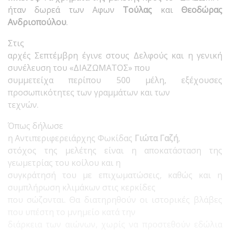
ήταν δωρεά των Αφων
Τούλας
και
Θεοδώρας
Ανδριοπούλου
.
Στις
αρχές Σεπτέμβρη έγινε στους Δελφούς και η γενική
συνέλευση του «ΔΙΑΖΩΜΑΤΟΣ» που
συμμετείχα περίπου 500 μέλη, εξέχουσες
προσωπικότητες των γραμμάτων και των
τεχνών.
Όπως δήλωσε
η Αντιπεριφερειάρχης Φωκίδας
Γιώτα Γαζή
,
στόχος της μελέτης είναι η αποκατάσταση της
γεωμετρίας του κοίλου και η
συγκράτησή του με επιχωματώσεις, καθώς και η
συμπλήρωση κλιμάκων στις κερκίδες
που σώζονται. Θα διατηρηθούν οι ιστορικές βλάβες
που υπέστη το μνημείο κατά την
διάρκεια των αιώνων, χωρίς να προστεθούν εδώλια